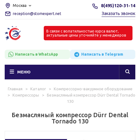
8(495)120-31-14
Москва
Заказать звонок
reception@stomexpert.net
В связи с волатильностью курса валют,
актуальные цены уточняйте у менеджеров
Написать в WhatsApp
Написать в Telegram
МЕНЮ
Главная
>
Каталог
>
Компрессорно-вакуумное оборудование
>
Компрессоры
>
Безмасляный компрессор Dürr Dental Tornado
130
Безмасляный компрессор Dürr Dental
Tornado 130