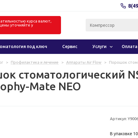
8(4
олатильностью курса валют,
цены уточняйте у
в
оматология под ключ
Сервис
Услуги
Оплата
ог
>
Профилактика и лечение
>
Аппараты Air Flow
>
Порошок стома
ок стоматологический NS
rophy-Mate NEO
Артикул:
Y900
В упаковке 10