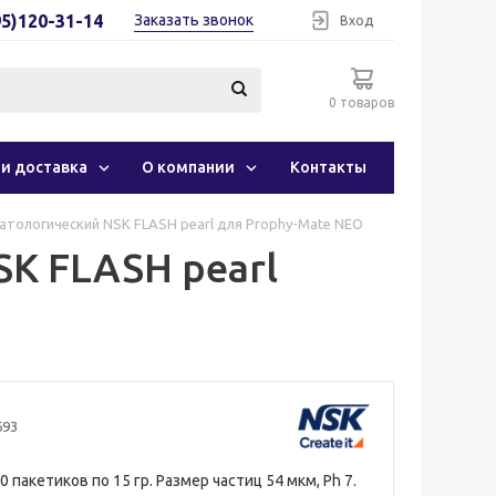
95)120-31-14
Заказать звонок
Вход
0 товаров
 и доставка
О компании
Контакты
тологический NSK FLASH pearl для Prophy-Mate NEO
K FLASH pearl
693
0 пакетиков по 15 гр. Размер частиц 54 мкм, Ph 7.