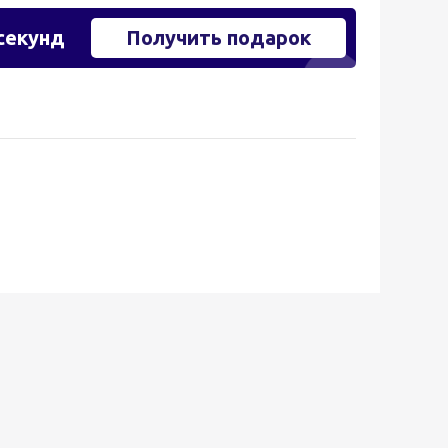
секунд
Получить подарок
шалка для
генозащитных