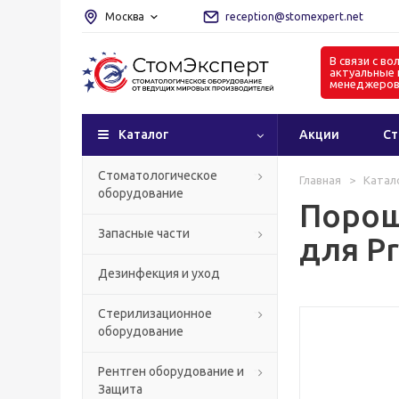
Москва
reception@stomexpert.net
В связи с в
актуальные 
менеджеро
Каталог
Акции
Ст
Стоматологическое
Главная
>
Катал
оборудование
Порош
Запасные части
для P
Дезинфекция и уход
Стерилизационное
оборудование
Рентген оборудование и
Защита