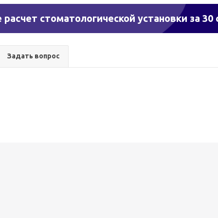
 расчет стоматологической установки за 30 
Задать вопрос
 Stern Weber
Установка Stern Weber
Ве
ntinental с
S200 International с
рент