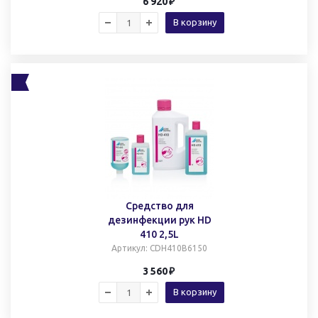
6 920
В корзину
Средство для
дезинфекции рук HD
410 2,5L
Артикул
: CDH410B6150
3 560
В корзину