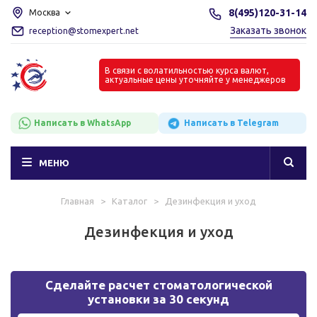
8(495)120-31-14
Москва
Заказать звонок
reception@stomexpert.net
В связи с волатильностью курса валют,
актуальные цены уточняйте у менеджеров
Написать в WhatsApp
Написать в Telegram
МЕНЮ
Главная
>
Каталог
>
Дезинфекция и уход
Дезинфекция и уход
Сделайте расчет стоматологической
установки за 30 секунд