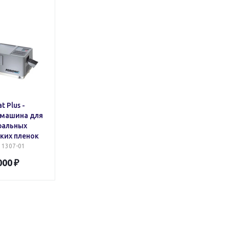
t Plus -
 машина для
ральных
ких пленок
: 1307-01
000