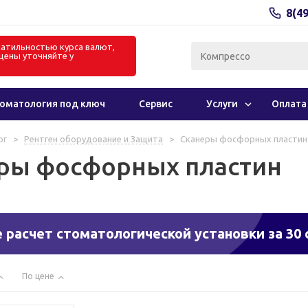
8(4
олатильностью курса валют,
цены уточняйте у
в
оматология под ключ
Сервис
Услуги
Оплата
ог
>
Рентген оборудование и Защита
>
Сканеры фосфорных пластин
ры фосфорных пластин
 расчет стоматологической установки за 30 
По цене