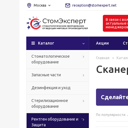
Москва
reception@stomexpert.net
В связи с в
актуальные 
менеджеро
Каталог
Акции
Ст
Стоматологическое
Главная
>
Катал
оборудование
Скане
Запасные части
Дезинфекция и уход
Сделайте
Стерилизационное
оборудование
По популярности
Рентген оборудование и
Защита