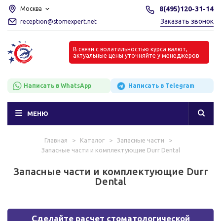
8(495)120-31-14
Москва
Заказать звонок
reception@stomexpert.net
В связи с волатильностью курса валют,
актуальные цены уточняйте у менеджеров
Написать в WhatsApp
Написать в Telegram
МЕНЮ
Главная
>
Каталог
>
Запасные части
>
Запасные части и комплектующие Durr Dental
Запасные части и комплектующие Durr
Dental
Сделайте расчет стоматологической