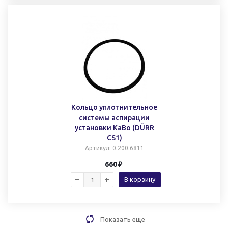
Кольцо уплотнительное
системы аспирации
установки КаВо (DÜRR
CS1)
Артикул
: 0.200.6811
660
В корзину
Показать еще