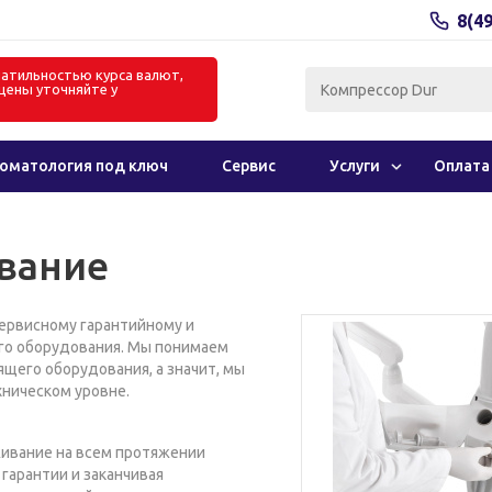
8(4
олатильностью курса валют,
цены уточняйте у
в
оматология под ключ
Сервис
Услуги
Оплата
вание
ервисному гарантийному и
го оборудования. Мы понимаем
щего оборудования, а значит, мы
ническом уровне.
ивание на всем протяжении
гарантии и заканчивая