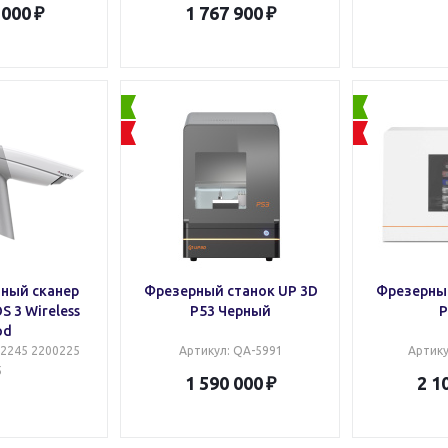
 000
1 767 900
ный сканер
Фрезерный станок UP 3D
Фрезерный
S 3 Wireless
P53 Черный
P
od
02245 2200225
Артикул
: QA-5991
Артик
5
1 590 000
2 1