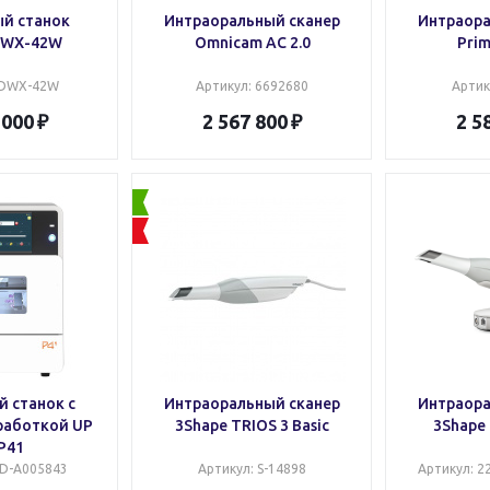
й станок
Интраоральный сканер
Интраора
DWX-42W
Omnicam AC 2.0
Prim
 DWX-42W
Артикул
: 6692680
Артик
 000
2 567 800
2 5
 станок с
Интраоральный сканер
Интраора
работкой UP
3Shape TRIOS 3 Basic
3Shape 
P41
ND-A005843
Артикул
: S-14898
Артикул
: 