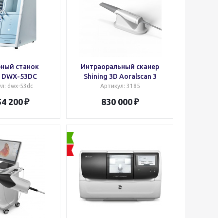
ный станок
Интраоральный сканер
d DWX-53DC
Shining 3D Aoralscan 3
ул
: dwx-53dc
Артикул
: 3185
54 200
830 000