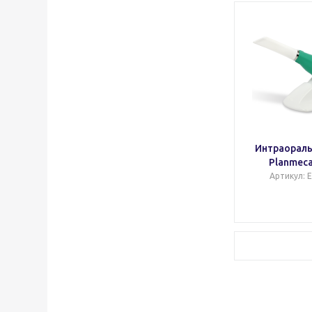
Интраораль
Planmeca
Артикул
: 