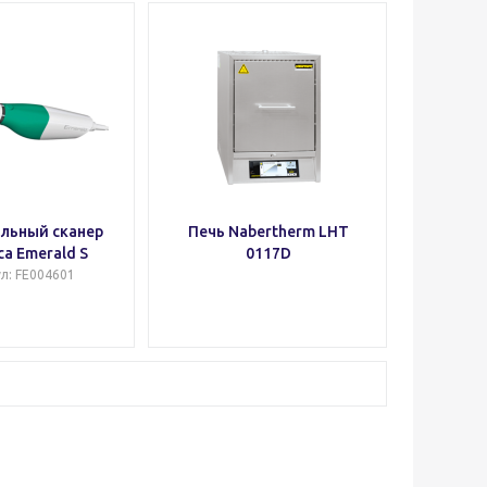
льный сканер
Печь Nabertherm LHT
a Emerald S
0117D
ул
: FE004601