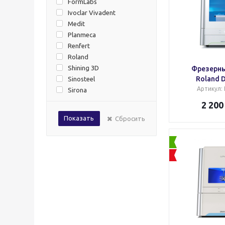
FormLabs
Ivoclar Vivadent
Medit
Planmeca
Renfert
Roland
Shining 3D
Фрезерны
Roland 
Sinosteel
Артикул
:
Sirona
UP3D
2 200
Показать
Сбросить