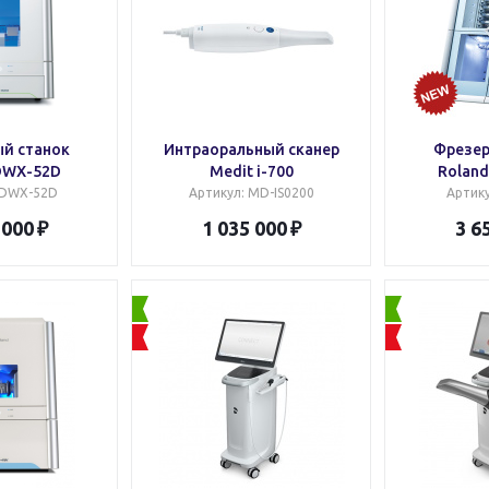
й станок
Интраоральный сканер
Фрезер
DWX-52D
Medit i-700
Rolan
 DWX-52D
Артикул
: MD-IS0200
Артик
 000
1 035 000
3 6