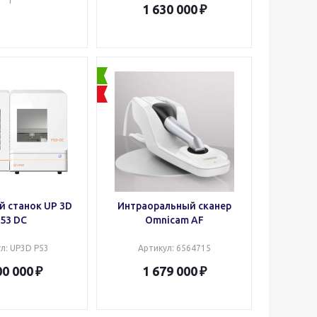
1
1 630 000
 станок UP 3D
Интраоральный сканер
53 DC
Omnicam AF
ул
: UP3D P53
Артикул
: 6564715
00 000
1 679 000