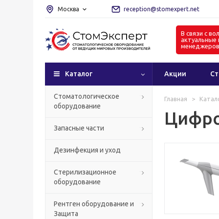
Москва
reception@stomexpert.net
В связи с в
актуальные 
менеджеро
Каталог
Акции
Ст
Стоматологическое
Главная
>
Катал
оборудование
Цифро
Запасные части
Дезинфекция и уход
Стерилизационное
оборудование
Рентген оборудование и
Защита