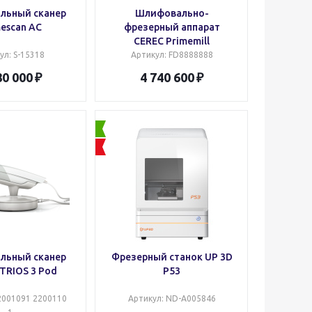
льный сканер
Шлифовально-
escan AC
фрезерный аппарат
CEREC Primemill
ул
: S-15318
Артикул
: FD8888888
80 000
4 740 600
льный сканер
Фрезерный станок UP 3D
TRIOS 3 Pod
P53
22001091 2200110
Артикул
: ND-A005846