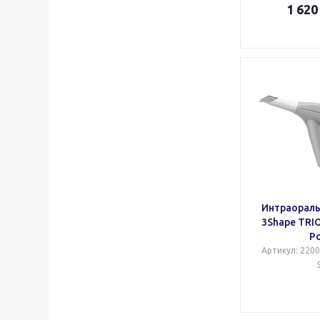
1 620
Интраораль
3Shape TRIO
P
Артикул
: 220