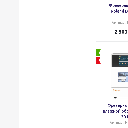
Фрезерны
Roland 
Артикул
:
2 300
Фрезерный
влажной об
3D 
Артикул
: 