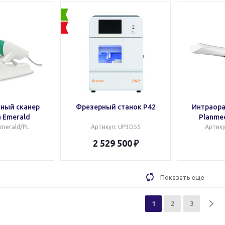
ный сканер
Фрезерный станок P42
Интраора
 Emerald
Planmec
Emerald/PL
Артикул
: UP3D55
Артик
2 529 500
Показать еще
1
2
3