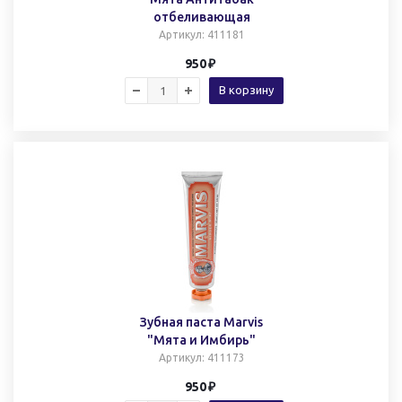
отбеливающая
Артикул
: 411181
950
В корзину
Зубная паста Marvis
"Мята и Имбирь"
Артикул
: 411173
950