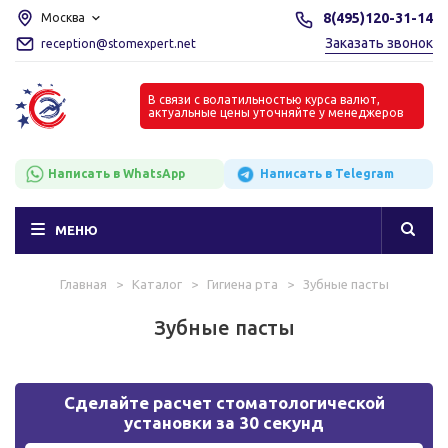
8(495)120-31-14
Москва
Заказать звонок
reception@stomexpert.net
В связи с волатильностью курса валют,
актуальные цены уточняйте у менеджеров
Написать в WhatsApp
Написать в Telegram
МЕНЮ
Главная
>
Каталог
>
Гигиена рта
>
Зубные пасты
Зубные пасты
Сделайте расчет стоматологической
установки за 30 секунд