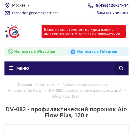
8(495)120-31-14
Москва
Заказать звонок
reception@stomexpert.net
В связи с волатильностью курса валют,
актуальные цены уточняйте у менеджеров
Написать в WhatsApp
Написать в Telegram
МЕНЮ
Главная
>
Каталог
>
Профилактика и лечение
>
Аппараты Air Flow
>
DV-082 - профилактический порошок Air-
Flow Plus, 120 г
DV-082 - профилактический порошок Air-
Flow Plus, 120 г