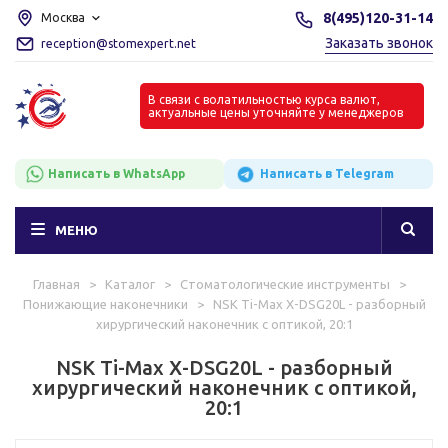
8(495)120-31-14
Москва
Заказать звонок
reception@stomexpert.net
В связи с волатильностью курса валют,
актуальные цены уточняйте у менеджеров
Написать в WhatsApp
Написать в Telegram
МЕНЮ
Главная
>
Каталог
>
Стоматологические инструменты
>
Понижающие наконечники
>
NSK Ti-Max X-DSG20L - разборный
хирургический наконечник с оптикой, 20:1
NSK Ti-Max X-DSG20L - разборный
хирургический наконечник с оптикой,
20:1