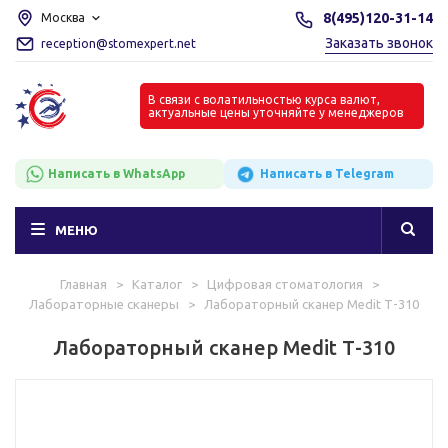
8(495)120-31-14
Москва
Заказать звонок
reception@stomexpert.net
В связи с волатильностью курса валют,
актуальные цены уточняйте у менеджеров
Написать в WhatsApp
Написать в Telegram
МЕНЮ
Главная
>
Каталог
>
Цифровая стоматология
>
Лабораторные сканеры
>
Лабораторный сканер Medit Т-310
Лабораторный сканер Medit Т-310